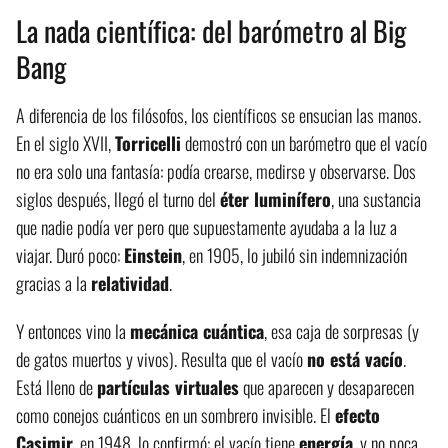
La nada científica: del barómetro al Big
Bang
A diferencia de los filósofos, los científicos se ensucian las manos.
En el siglo XVII,
Torricelli
demostró con un barómetro que el vacío
no era solo una fantasía: podía crearse, medirse y observarse. Dos
siglos después, llegó el turno del
éter luminífero
, una sustancia
que nadie podía ver pero que supuestamente ayudaba a la luz a
viajar. Duró poco:
Einstein
, en 1905, lo jubiló sin indemnización
gracias a la
relatividad
.
Y entonces vino la
mecánica cuántica
, esa caja de sorpresas (y
de gatos muertos y vivos). Resulta que el vacío
no está vacío
.
Está lleno de
partículas virtuales
que aparecen y desaparecen
como conejos cuánticos en un sombrero invisible. El
efecto
Casimir
, en 1948, lo confirmó: el vacío tiene
energía
, y no poca.