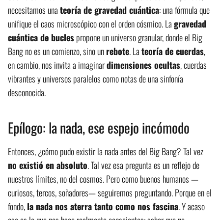
necesitamos una
teoría de gravedad cuántica
: una fórmula que
unifique el caos microscópico con el orden cósmico. La
gravedad
cuántica de bucles
propone un universo granular, donde el Big
Bang no es un comienzo, sino un
rebote
. La
teoría de cuerdas
,
en cambio, nos invita a imaginar
dimensiones ocultas
, cuerdas
vibrantes y universos paralelos como notas de una sinfonía
desconocida.
Epílogo: la nada, ese espejo incómodo
Entonces, ¿cómo pudo existir la nada antes del Big Bang? Tal vez
no existió en absoluto
. Tal vez esa pregunta es un reflejo de
nuestros límites, no del cosmos. Pero como buenos humanos —
curiosos, tercos, soñadores— seguiremos preguntando. Porque en el
fondo,
la nada nos aterra tanto como nos fascina
. Y acaso
eso es lo que nos hace realmente conscientes: saber que no