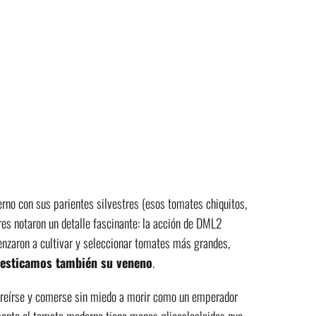
no con sus parientes silvestres (esos tomates chiquitos,
res notaron un detalle fascinante: la acción de DML2
zaron a cultivar y seleccionar tomates más grandes,
esticamos también su veneno
.
freírse y comerse sin miedo a morir como un emperador
ente el tomate moderno tiene menos glicoalcaloides que