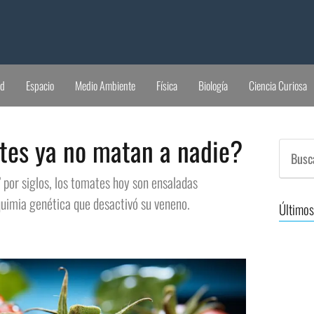
ud
Espacio
Medio Ambiente
Física
Biología
Ciencia Curiosa
tes ya no matan a nadie?
or siglos, los tomates hoy son ensaladas
quimia genética que desactivó su veneno.
Últimos