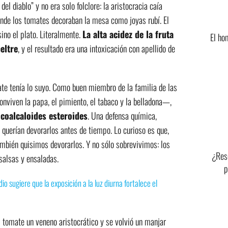
l diablo” y no era solo folclore: la aristocracia caía
de los tomates decoraban la mesa como joyas rubí. El
sino el plato. Literalmente.
La alta acidez de la fruta
El ho
peltre
, y el resultado era una intoxicación con apellido de
ate tenía lo suyo. Como buen miembro de la familia de las
nviven la papa, el pimiento, el tabaco y la belladona—,
icoalcaloides esteroides
. Una defensa química,
e querían devorarlos antes de tiempo. Lo curioso es que,
ambién quisimos devorarlos. Y no sólo sobrevivimos: los
¿Reso
salsas y ensaladas.
p
io sugiere que la exposición a la luz diurna fortalece el
tomate un veneno aristocrático y se volvió un manjar