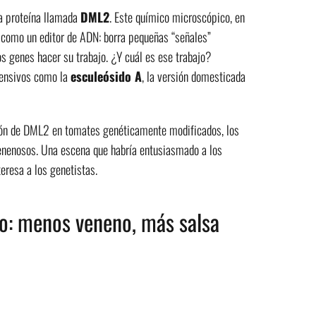
una proteína llamada
DML2
. Este químico microscópico, en
a como un editor de ADN: borra pequeñas “señales”
s genes hacer su trabajo. ¿Y cuál es ese trabajo?
fensivos como la
esculeósido A
, la versión domesticada
ción de DML2 en tomates genéticamente modificados, los
venenosos. Una escena que habría entusiasmado a los
teresa a los genetistas.
o: menos veneno, más salsa